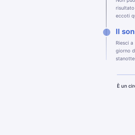
I far
Non puo
risultat
eccoti q
Il so
Riesci a
giorno d
stanotte
È un ci