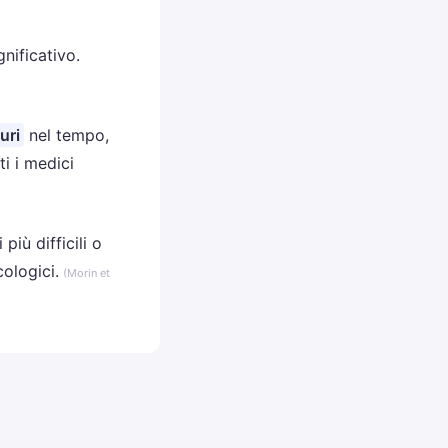
Italiana
nificativo.
uri
nel tempo,
i i medici
più difficili o
cologici.
(Morin et