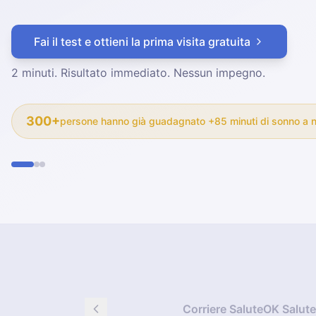
sonno che ti segue fino al miglioramento, aff
l'insonnia alla radice.
Senza farmaci
.
Fai il test e ottieni la prima visita gratuita
2 minuti. Risultato immediato. Nessun impegno.
300+
persone hanno già guadagnato +85 minuti di sonno a n