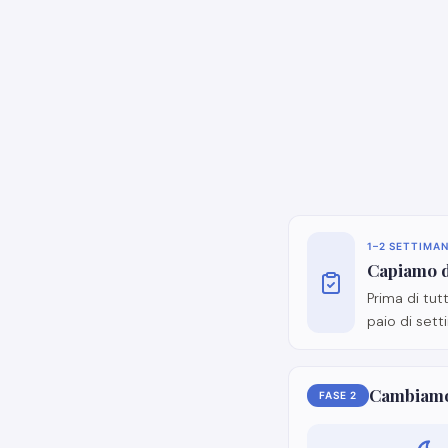
1–2 SETTIMA
Capiamo d
Prima di tut
paio di sett
Cambiamo 
FASE 2