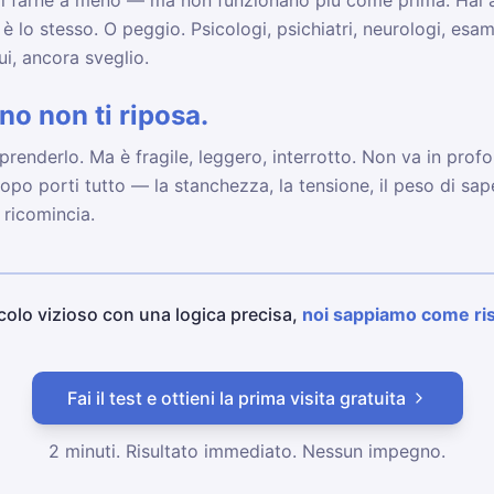
maci non bastano più.
i farne a meno — ma non funzionano più come prima. Hai a
o è lo stesso. O peggio. Psicologi, psichiatri, neurologi, esa
ui, ancora sveglio.
nno non ti riposa.
 prenderlo. Ma è fragile, leggero, interrotto. Non va in profon
opo porti tutto — la stanchezza, la tensione, il peso di sa
 ricomincia.
rcolo vizioso con una logica precisa,
noi sappiamo come ris
Fai il test e ottieni la prima visita gratuita