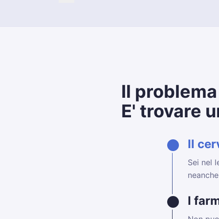
Corriere Salute
OK Salute
Il problema
E' trovare 
Il cer
Sei nel 
neanche 