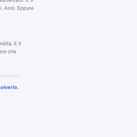
umentato. E il
mi. Anni. Eppure
dità. E il
pere che
olverlo.