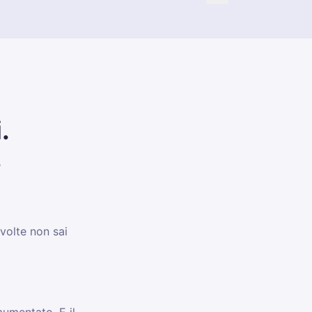
stituto Superiore di Sanità
.
.
 volte non sai