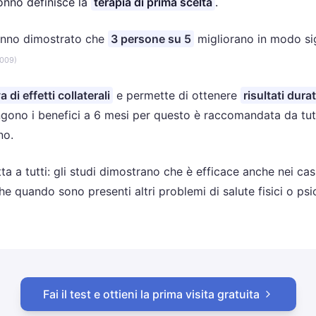
 per l'Insonnia), un protocollo clinico che l'Associazione 
onno definisce la
terapia di prima scelta
.
anno dimostrato che
3 persone su 5
migliorano in modo sig
2009)
a di effetti collaterali
e permette di ottenere
risultati durat
ono i benefici a 6 mesi per questo è raccomandata da tutt
no.
a a tutti: gli studi dimostrano che è efficace anche nei casi 
he quando sono presenti altri problemi di salute fisici o psi