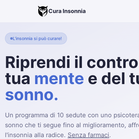
Cura Insonnia
L'insonnia si può curare!
Recupera
lucidit
energia e salute.
metodo clinicam
validato...
Un programma di 10 sedute con uno psicoter