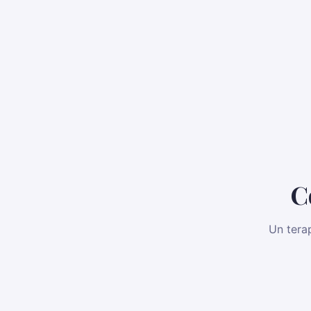
C
Un terap