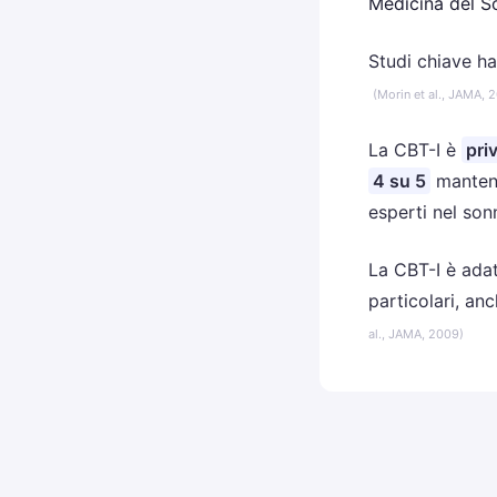
Comportamentale
Medicina del S
Studi chiave h
(Morin et al., JAMA, 
La CBT-I è
priv
4 su 5
manteng
esperti nel son
La CBT-I è adatt
particolari, anc
al., JAMA, 2009)