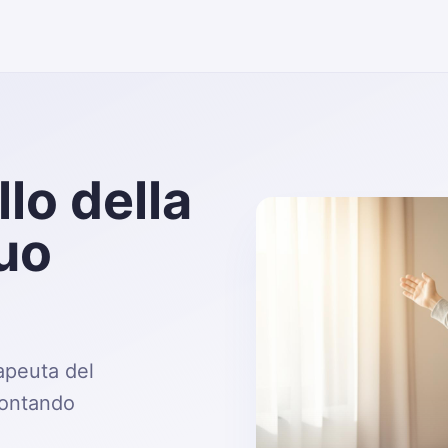
à,
Con un
ente
apeuta del